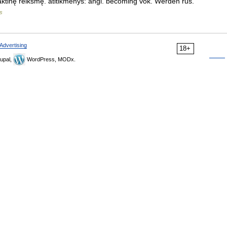
praktinę reikšmę. atitikmenys: angl. becoming vok. Werden rus.
s
Advertising
18+
upal,
WordPress, MODx.