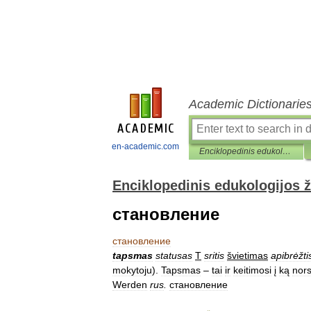
Academic Dictionarie
en-academic.com
Enciklopedinis edukologijos žodynas
Enciklopedinis edukologijos 
становление
становление
tapsmas
statusas
T
sritis
švietimas
apibrėžti
mokytoju
).
Tapsmas
–
tai
ir
keitimosi
į
ką
nor
Werden
rus
.
становление