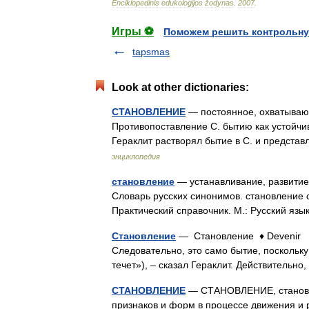
Enciklopedinis
edukologijos
žodynas
.
2007
.
Игры ⚽
Поможем решить контрольну
tapsmas
Look at other dictionaries:
СТАНОВЛЕНИЕ
— постоянное, охватывающ
Противопоставление С. бытию как устойчи
Гераклит растворял бытие в С. и предста
энциклопедия
становление
— устанавливание, развитие
Словарь русских синонимов. становление с
Практический справочник. М.: Русский яз
Становление
— Становление ♦ Devenir И
Следовательно, это само бытие, поскольку
течет»), – сказал Гераклит. Действительн
СТАНОВЛЕНИЕ
— СТАНОВЛЕНИЕ, становле
признаков и форм в процессе движения и 