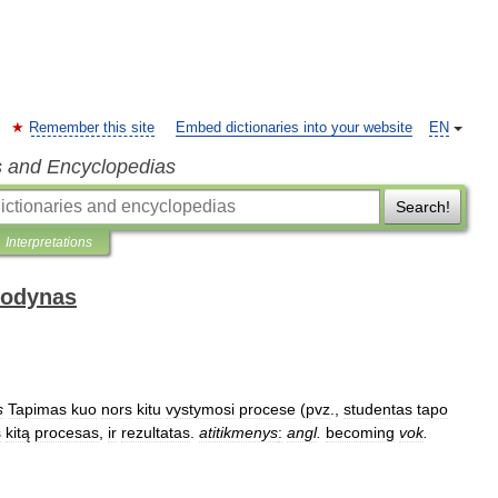
Remember this site
Embed dictionaries into your website
EN
s and Encyclopedias
Search!
Interpretations
žodynas
s
Tapimas
kuo
nors
kitu
vystymosi
procese
(
pvz
.,
studentas
tapo
s
kitą
procesas
,
ir
rezultatas
.
atitikmenys
:
angl
.
becoming
vok
.