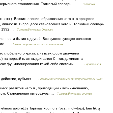
епрерывного становления. Толковый словарь… …
Толковый
нижн.). Возникновение, образование чего н. в процессе
а, личности. В процессе становления чего н. Толковый словарь
49 1992 …
Толковый словарь Ожегова
енности бытия к другой. Все существующее является
ление …
Начала современного естествознания
о глобального кризиса из всех форм движения
) на первый план выдвигается С., как доминанта
цессах функционирования какой либо системы… …
Евразийская
• действие, субъект …
Глагольной сочетаемости непредметных имён
сс развития чего л., приводящий к возникновению,
форм. Становление литературы …
Толковый словарь русских
ietimas apibrėžtis Tapimas kuo nors (pvz., mokytoju); tam tikrų