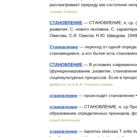
рассматривает природу как состояние н
словарь Ушакова
СТАНОВЛЕНИЕ
— СТАНОВЛЕНИЕ, я, ср. (к
развития. С. нового человека. С. характер
Ожегова. С.И. Ожегов, Н.Ю. Шведова. 19
Становление
— переход от одной определ
становящимся, а его бытие есть станов
СТАНОВЛЕНИЕ
— В условиях современног
(функционирование, развитие, становление
социокультурных процессов. Если в про
мудрость от А до Я. Толковый словарь
становление
— происходит становление 
становление
— СТАНОВЛЕНИЕ, я, ср Проце
образованию определенных признаков, 
существительных
становление
— tapsmas statusas T sritis šv