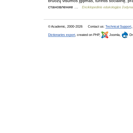
bruožų visumos įgijimas, turintis socialinę, 
становление …
Enciklopedinis edukologijos žodyna
© Academic, 2000-2026
Contact us:
Technical Support
,
Dictionaries export
, created on PHP,
Joomla,
Dr