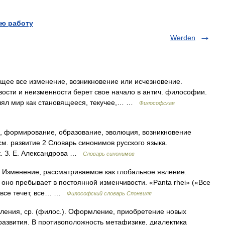
ю работу
Werden
ее все изменение, возникновение или исчезновение.
вости и неизменности берет свое начало в антич. философии.
влял мир как становящееся, текучее,… …
Философская
, формирование, образование, эволюция, возникновение
м. развитие 2 Словарь синонимов русского языка.
ык. З. Е. Александрова …
Словарь синонимов
зменение, рассматриваемое как глобальное явление.
 оно пребывает в постоянной изменчивости. «Panta rhei» («Все
о, все течет, все… …
Философский словарь Спонвиля
ния, ср. (филос.). Оформление, приобретение новых
развития. В противоположность метафизике, диалектика